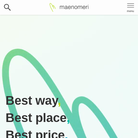
menu
Best way
,
Best place
,
Best price
.