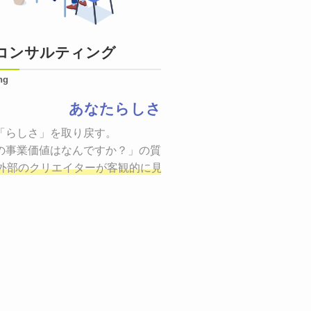
コンサルティング
ng
あなたらしさ
状態をつくるために、適した場所へ適切なターゲットに向けて
「らしさ」を取り戻す。

証までの一連のプロセスを考え実行・検証・修正
の事業価値はなんですか？」の質問に答えることはできるでしょ
し、商品が「
、適切な方法を企画
外部のクリエイターが客観的に見ながら最終的な絵を描き、商
しご提案いたします。