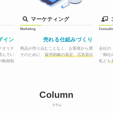
マーケティング
Marketing
Consulti
ザイン
売れる仕組みづくり
オリティーで作り納品する。

商品が売り込むことなく、お客様から買いたくなる
会社の
望んでいた、デザインのゴールでしょうか。

そのために、
販売戦略の策定、広告宣伝に効果検
「御社
や動画制作まで
お客様のサービスを適した場所へ届けるために
私ども
Column
コラム