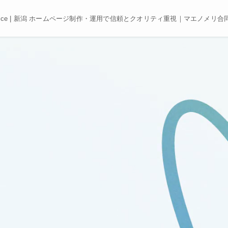
e, Best price | 新潟 ホームページ制作・運用で信頼とクオリティ重視｜マエノメリ