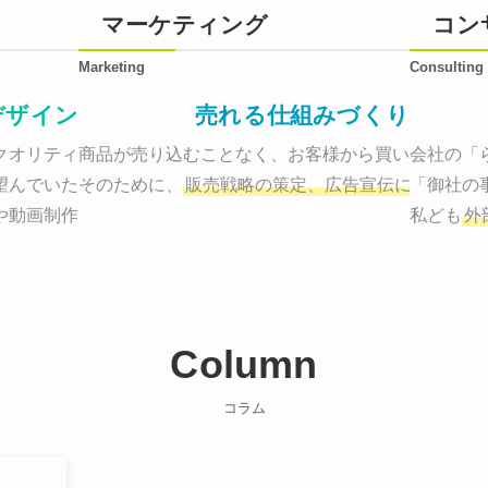
マーケティング
コン
Marketing
Consulting
デザイン
売れる仕組みづくり
オリティーで作り納品する。

商品が売り込むことなく、お客様から買いたくなる
会社の「
望んでいた、デザインのゴールでしょうか。

そのために、
販売戦略の策定、広告宣伝に効果検証
「御社の
や動画制作まで
お客様のサービスを適した場所へ届けるために
私ども
外
Column
コラム