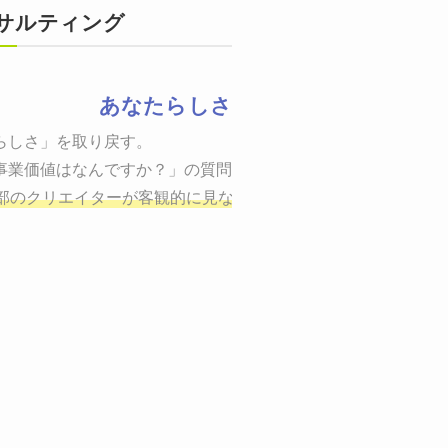
サルティング
あなたらしさ
状態をつくるために、適した場所へ適切なターゲットに向けて適
らしさ」を取り戻す。

までの一連のプロセスを考え実行・検証・修正
事業価値はなんですか？」の質問に答えることはできるでしょう
し、商品が「売
、適切な方法を企画
部のクリエイターが客観的に見ながら最終的な絵を描き、商品
しご提案いたします。