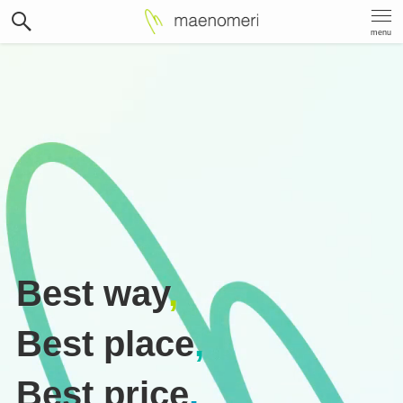
menu
Best way
,
Best place
,
Best price
.