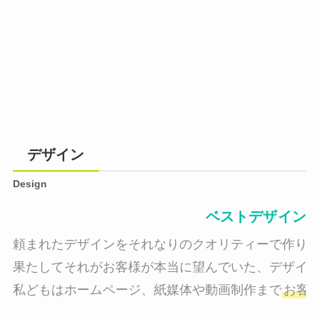
デザイン
Design
ベストデザイン
頼まれたデザインをそれなりのクオリティーで作り納
果たしてそれがお客様が本当に望んでいた、デザイン
私どもはホームページ、紙媒体や動画制作まで
お客