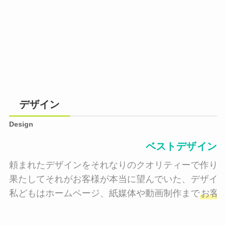
デザイン
Design
ベストデザイン
頼まれたデザインをそれなりのクオリティーで作り納
果たしてそれがお客様が本当に望んでいた、デザイン
私どもはホームページ、紙媒体や動画制作まで
お客