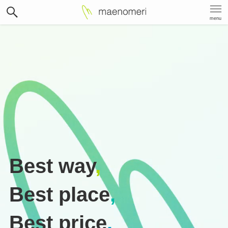
menu
Best way
,
Best place
,
Best price
.