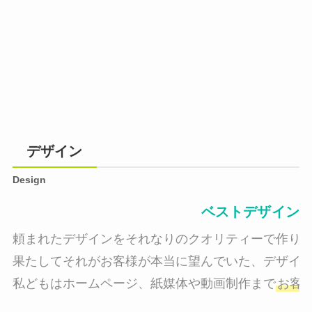
デザイン
Design
ベストデザイン
頼まれたデザインをそれなりのクオリティーで作り納
果たしてそれがお客様が本当に望んでいた、デザイン
私どもはホームページ、紙媒体や動画制作まで
お客