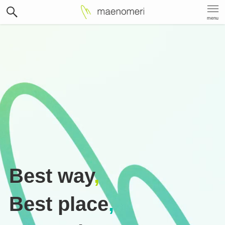
menu
Best way
,
Best place
,