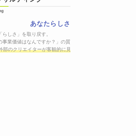
ng
あなたらしさ
状態をつくるために、適した場所へ適切なターゲットに向けて
「らしさ」を取り戻す。

証までの一連のプロセスを考え実行・検証・修正
の事業価値はなんですか？」の質問に答えることはできるでしょ
し、商品が「
、適切な方法を企画
外部のクリエイターが客観的に見ながら最終的な絵を描き、商
しご提案いたします。