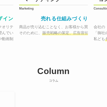
Marketing
Consulti
ザイン
売れる仕組みづくり
オリティーで作り納品する。

商品が売り込むことなく、お客様から買いたくなる
会社の
望んでいた、デザインのゴールでしょうか。

そのために、
販売戦略の策定、広告宣伝に効果検
「御社
や動画制作まで
お客様のサービスを適した場所へ届けるために
私ども
Column
コラム