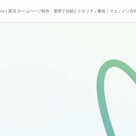
e, Best price | 新潟 ホームページ制作・運用で信頼とクオリティ重視｜マエノメリ