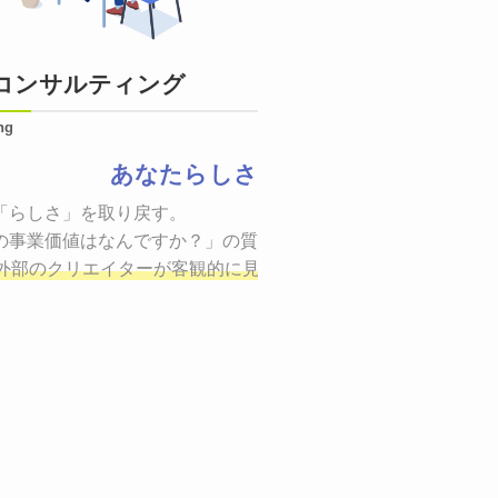
コンサルティング
ng
あなたらしさ
状態をつくるために、適した場所へ適切なターゲットに向けて
「らしさ」を取り戻す。

証までの一連のプロセスを考え実行・検証・修正
の事業価値はなんですか？」の質問に答えることはできるでしょ
し、商品が「
、適切な方法を企画
外部のクリエイターが客観的に見ながら最終的な絵を描き、商
しご提案いたします。