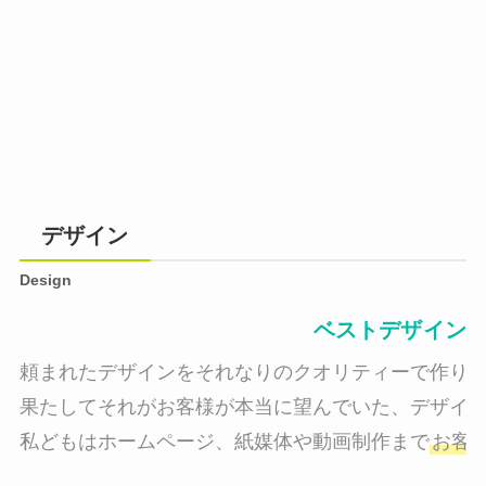
デザイン
Design
ベストデザイン
頼まれたデザインをそれなりのクオリティーで作り納
果たしてそれがお客様が本当に望んでいた、デザイン
私どもはホームページ、紙媒体や動画制作まで
お客