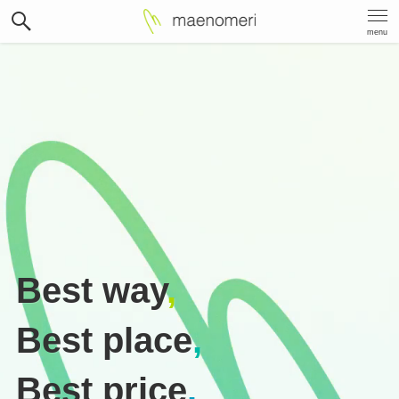
menu
Best way
,
Best place
,
Best price
.