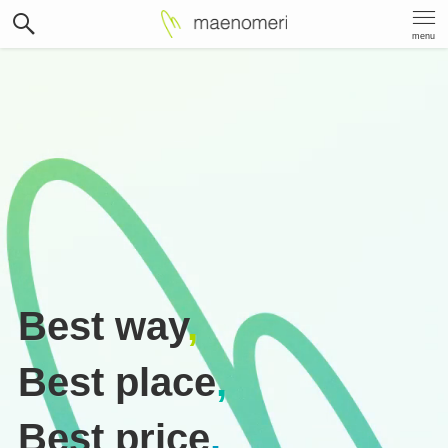
menu
Best way
,
Best place
,
Best price
.