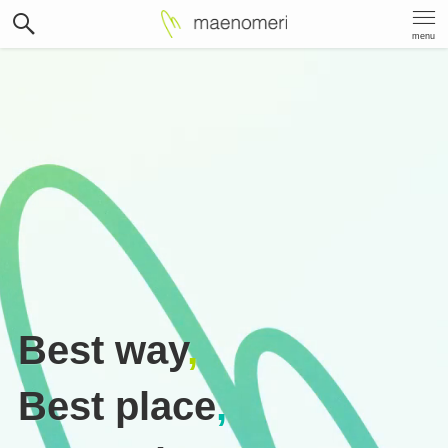
menu
Best way
,
Best place
,