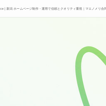
e, Best price | 新潟 ホームページ制作・運用で信頼とクオリティ重視｜マエノメリ