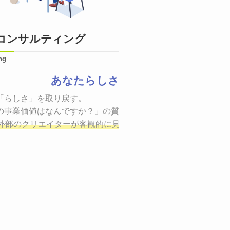
コンサルティング
ng
あなたらしさ
状態をつくるために、適した場所へ適切なターゲットに向けて
「らしさ」を取り戻す。

証までの一連のプロセスを考え実行・検証・修正
の事業価値はなんですか？」の質問に答えることはできるでしょ
し、商品が「
、適切な方法を企画
外部のクリエイターが客観的に見ながら最終的な絵を描き、商
しご提案いたします。