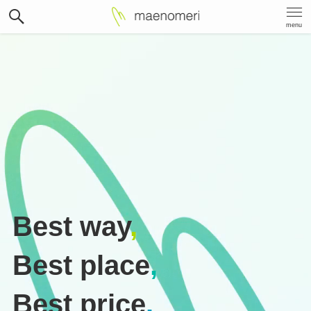
menu
Best way
,
Best place
,
Best price
.