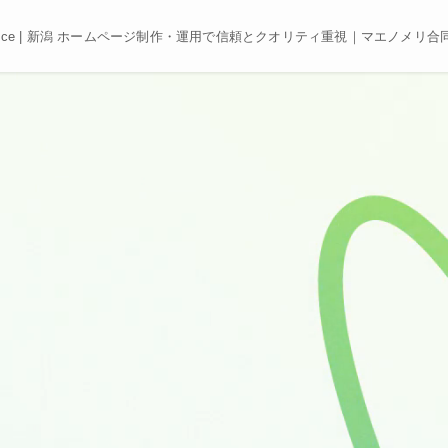
e, Best price | 新潟 ホームページ制作・運用で信頼とクオリティ重視｜マエノメリ