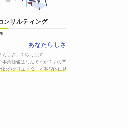
コンサルティング
ng
あなたらしさ
状態をつくるために、適した場所へ適切なターゲットに向けて
「らしさ」を取り戻す。

証までの一連のプロセスを考え実行・検証・修正
の事業価値はなんですか？」の質問に答えることはできるでしょ
し、商品が「
、適切な方法を企画
外部のクリエイターが客観的に見ながら最終的な絵を描き、商
しご提案いたします。