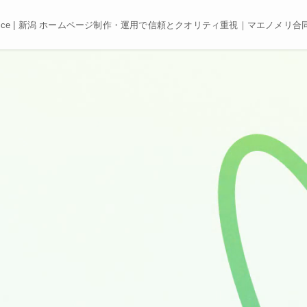
e, Best price | 新潟 ホームページ制作・運用で信頼とクオリティ重視｜マエノメリ