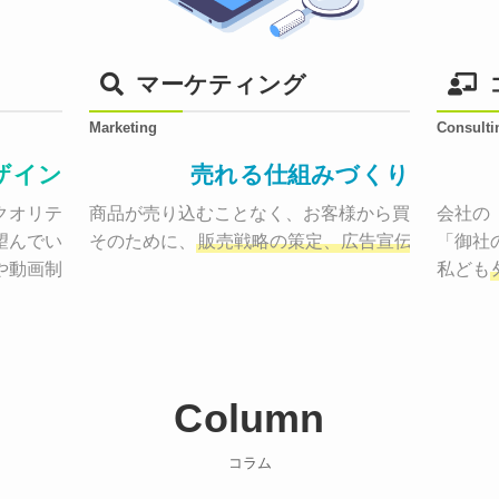
マーケティング
Marketing
Consulti
ザイン
売れる仕組みづくり
オリティーで作り納品する。

商品が売り込むことなく、お客様から買いたくなる
会社の
望んでいた、デザインのゴールでしょうか。

そのために、
販売戦略の策定、広告宣伝に効果検
「御社
や動画制作まで
お客様のサービスを適した場所へ届けるために
私ども
Column
コラム