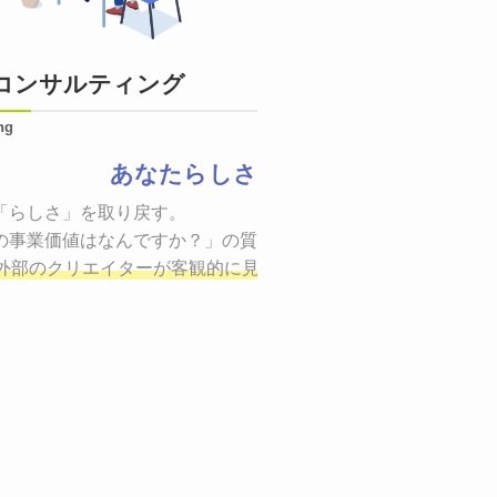
コンサルティング
ng
あなたらしさ
状態をつくるために、適した場所へ適切なターゲットに向けて
「らしさ」を取り戻す。

証までの一連のプロセスを考え実行・検証・修正
の事業価値はなんですか？」の質問に答えることはできるでしょ
し、商品が「
、適切な方法を企画
外部のクリエイターが客観的に見ながら最終的な絵を描き、商
しご提案いたします。