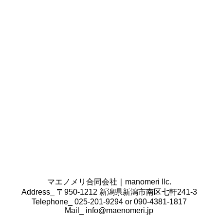
条書きで書き出してみてください。
その商品・サービスは誰向けで、どのように伝えたい
のかをご用意いただけますと幸いです。
また、クライアント様の会社案内や営業ツール、掲載
したい原稿やロゴ・写真データなどございましたら、
合わせてご準備ください。
コンセプトの決定はどのように行うのですか。
コンセプトの決定は、業界の
広告、SNS、ホームペー
ジ、雑誌、業界紙などオンライン・オフライン問わず
情報を収集し、その業界のトレンドを調べた上で、ク
ライアント様からヒアリングし、最適なコンセプトを
作成いたします。
既にクライアント様側で準備ができている場合は、本
当にそのコンセプトで合っているのか確認をし、必要
があればこちらからもご提案をさせていただきます。
マエノメリ合同会社｜manomeri llc.
Address_ 〒950-1212 新潟県新潟市南区七軒241-3
Telephone_ 025-201-9294 or 090-4381-1817
Mail_
info@maenomeri.jp