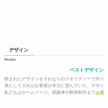
デザイン
Design
ベストデザイン
頼まれたデザインをそれなりのクオリティーで作り納
果たしてそれがお客様が本当に望んでいた、デザイン
私どもはホームページ、紙媒体や動画制作まで
お客