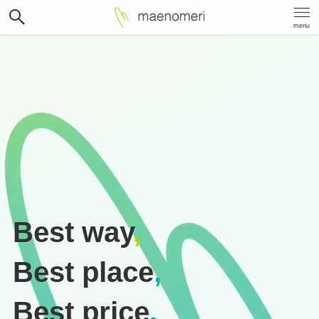
menu
Best way
,
Best place
,
Best price
.