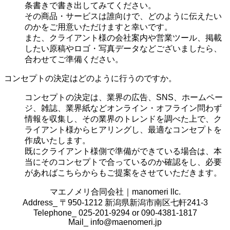
条書きで書き出してみてください。
その商品・サービスは誰向けで、どのように伝えたい
のかをご用意いただけますと幸いです。
また、クライアント様の会社案内や営業ツール、掲載
したい原稿やロゴ・写真データなどございましたら、
合わせてご準備ください。
コンセプトの決定はどのように行うのですか。
コンセプトの決定は、業界の
広告、SNS、ホームペー
ジ、雑誌、業界紙などオンライン・オフライン問わず
情報を収集し、その業界のトレンドを調べた上で、ク
ライアント様からヒアリングし、最適なコンセプトを
作成いたします。
既にクライアント様側で準備ができている場合は、本
当にそのコンセプトで合っているのか確認をし、必要
があればこちらからもご提案をさせていただきます。
マエノメリ合同会社｜manomeri llc.
Address_ 〒950-1212 新潟県新潟市南区七軒241-3
Telephone_ 025-201-9294 or 090-4381-1817
Mail_
info@maenomeri.jp