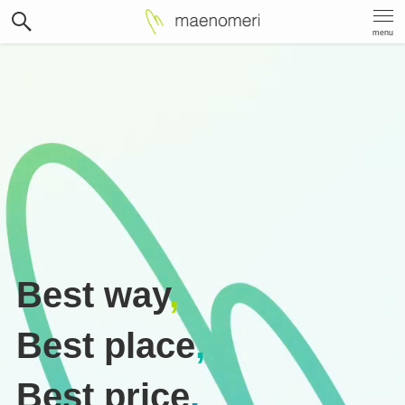
menu
Best way
,
Best place
,
Best price
.