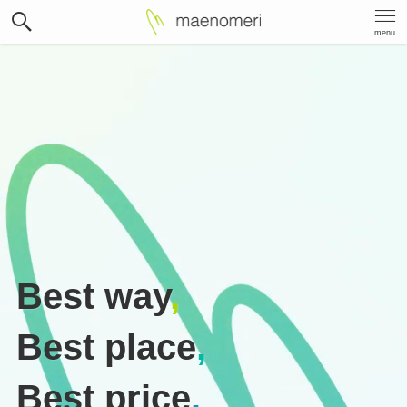
menu
Best way
,
Best place
,
Best price
.