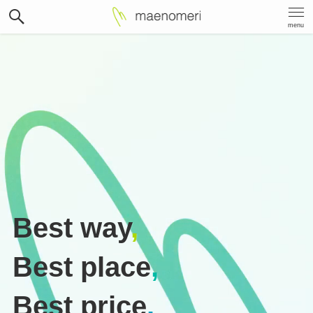
menu
Best way
,
Best place
,
Best price
.