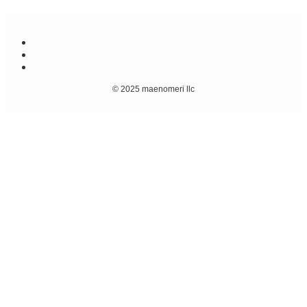
©
2025 maenomeri llc