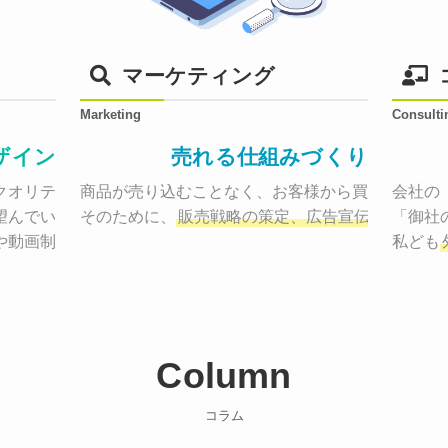
マーケティング
Marketing
Consulti
ザイン
売れる仕組みづくり
オリティーで作り納品する。

商品が売り込むことなく、お客様から買いたくなる
会社の
望んでいた、デザインのゴールでしょうか。

そのために、
販売戦略の策定、広告宣伝に効果検
「御社
や動画制作まで
お客様のサービスを適した場所へ届けるために
私ども
Column
コラム