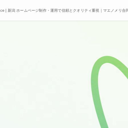
e, Best price | 新潟 ホームページ制作・運用で信頼とクオリティ重視｜マエノメリ