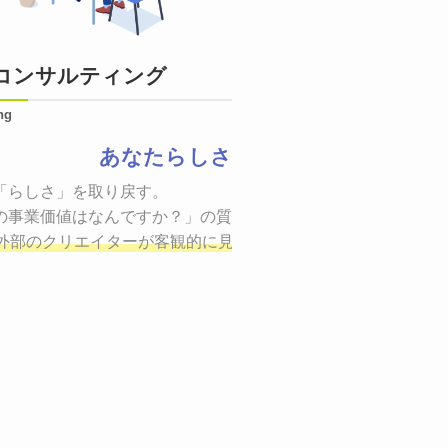
コンサルティング
ng
あなたらしさ
状態をつくるために、適した場所へ適切なターゲットに向けて
「らしさ」を取り戻す。

証までの一連のプロセスを考え実行・検証・修正
の事業価値はなんですか？」の質問に答えることはできるでしょ
し、商品が「
、適切な方法を企画
外部のクリエイターが客観的に見ながら最終的な絵を描き、商
しご提案いたします。