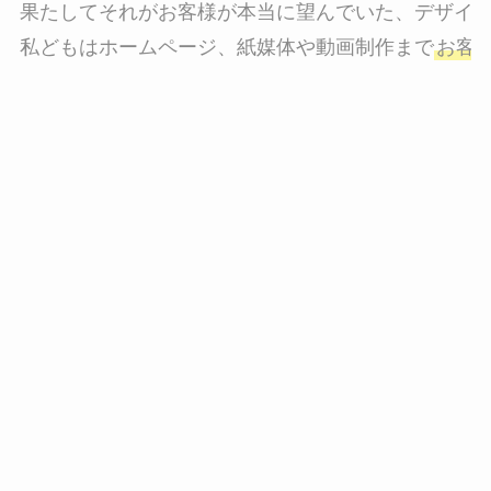
果たしてそれがお客様が本当に望んでいた、デザイン
私どもはホームページ、紙媒体や動画制作まで
お客