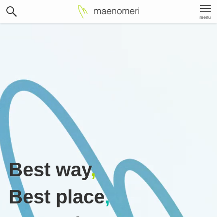
menu
Best way
,
Best place
,