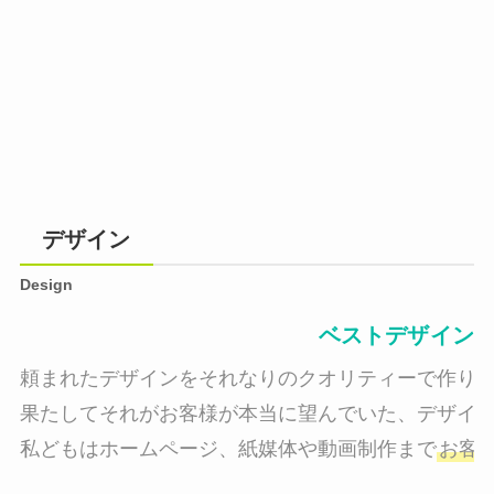
デザイン
Design
ベストデザイン
頼まれたデザインをそれなりのクオリティーで作り納
果たしてそれがお客様が本当に望んでいた、デザイン
私どもはホームページ、紙媒体や動画制作まで
お客