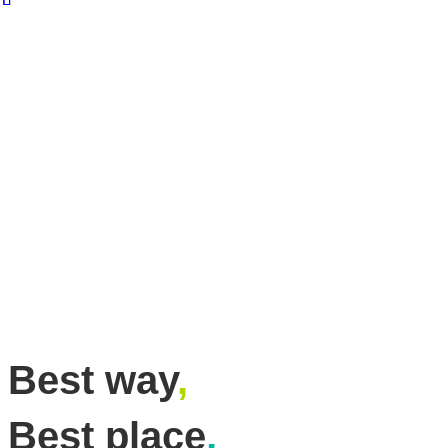
Best way
,
Best place
,