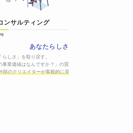
コンサルティング
ng
あなたらしさ
状態をつくるために、適した場所へ適切なターゲットに向けて
「らしさ」を取り戻す。

証までの一連のプロセスを考え実行・検証・修正
の事業価値はなんですか？」の質問に答えることはできるでしょ
し、商品が「
、適切な方法を企画
外部のクリエイターが客観的に見ながら最終的な絵を描き、商
しご提案いたします。