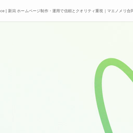
e, Best price | 新潟 ホームページ制作・運用で信頼とクオリティ重視｜マエノメリ