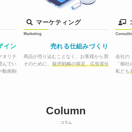
マーケティング
Marketing
Consulti
ザイン
売れる仕組みづくり
オリティーで作り納品する。

商品が売り込むことなく、お客様から買いたくなる
会社の
望んでいた、デザインのゴールでしょうか。

そのために、
販売戦略の策定、広告宣伝に効果検
「御社
や動画制作まで
お客様のサービスを適した場所へ届けるために
私ども
Column
コラム