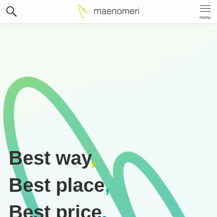
menu
Best way
,
Best place
,
Best price
.