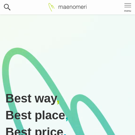
menu
Best way
,
Best place
,
Best price
.