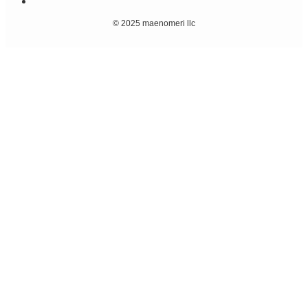
©
2025 maenomeri llc