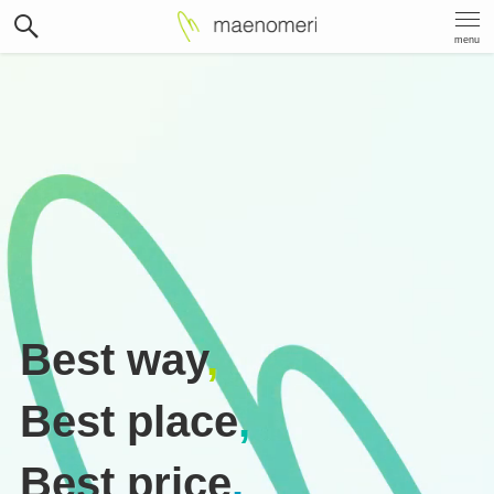
menu
Best way
,
Best place
,
Best price
.