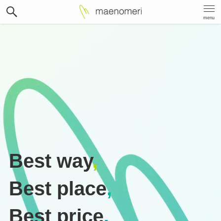
menu
Best way
,
Best place
,
Best price
.