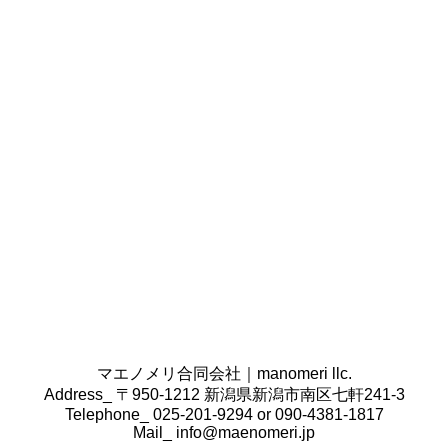
条書きで書き出してみてください。
その商品・サービスは誰向けで、どのように伝えたい
のかをご用意いただけますと幸いです。
また、クライアント様の会社案内や営業ツール、掲載
したい原稿やロゴ・写真データなどございましたら、
合わせてご準備ください。
コンセプトの決定はどのように行うのですか。
コンセプトの決定は、業界の
広告、SNS、ホームペー
ジ、雑誌、業界紙などオンライン・オフライン問わず
情報を収集し、その業界のトレンドを調べた上で、ク
ライアント様からヒアリングし、最適なコンセプトを
作成いたします。
既にクライアント様側で準備ができている場合は、本
当にそのコンセプトで合っているのか確認をし、必要
があればこちらからもご提案をさせていただきます。
マエノメリ合同会社｜manomeri llc.
Address_ 〒950-1212 新潟県新潟市南区七軒241-3
Telephone_ 025-201-9294 or 090-4381-1817
Mail_
info@maenomeri.jp