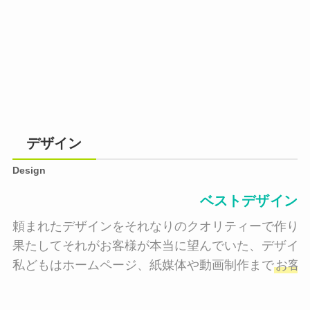
デザイン
Design
ベストデザイン
頼まれたデザインをそれなりのクオリティーで作り納
果たしてそれがお客様が本当に望んでいた、デザイン
私どもはホームページ、紙媒体や動画制作まで
お客