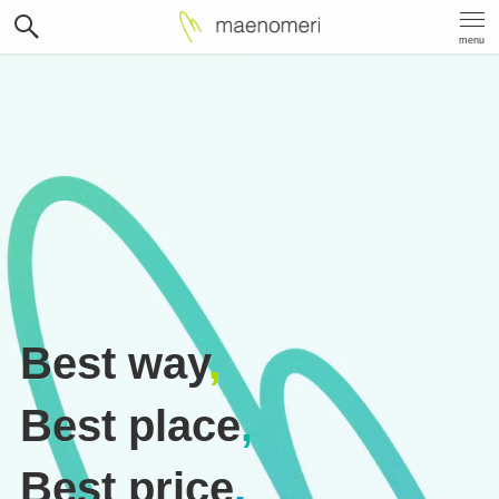
menu
Best way
,
Best place
,
Best price
.