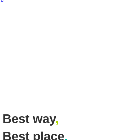
Best way
,
Best place
,