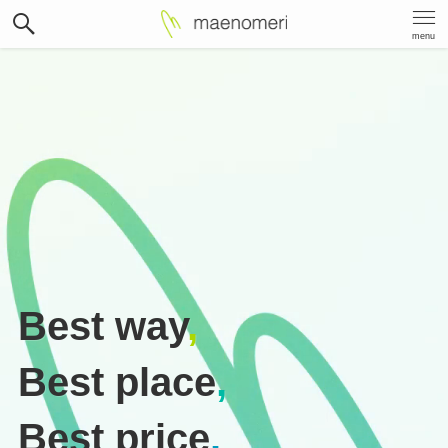
menu
Best way
,
Best place
,
Best price
.