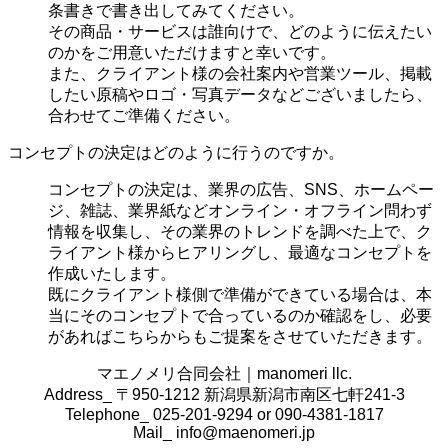
条書きで書き出してみてください。
その商品・サービスは誰向けで、どのように伝えたい
のかをご用意いただけますと幸いです。
また、クライアント様の会社案内や営業ツール、掲載
したい原稿やロゴ・写真データなどございましたら、
合わせてご準備ください。
コンセプトの決定はどのように行うのですか。
コンセプトの決定は、業界の
広告、SNS、ホームペー
ジ、雑誌、業界紙などオンライン・オフライン問わず
情報を収集し、その業界のトレンドを調べた上で、ク
ライアント様からヒアリングし、最適なコンセプトを
作成いたします。
既にクライアント様側で準備ができている場合は、本
当にそのコンセプトで合っているのか確認をし、必要
があればこちらからもご提案をさせていただきます。
マエノメリ合同会社｜manomeri llc.
Address_ 〒950-1212 新潟県新潟市南区七軒241-3
Telephone_ 025-201-9294 or 090-4381-1817
Mail_
info@maenomeri.jp