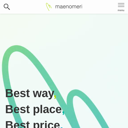
menu
Best way
,
Best place
,
Best price
.