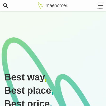
menu
Best way
,
Best place
,
Best price
.