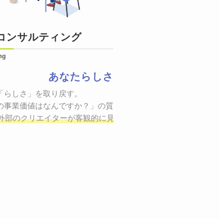
コンサルティング
ng
あなたらしさ
状態をつくるために、適した場所へ適切なターゲットに向けて
「らしさ」を取り戻す。

証までの一連のプロセスを考え実行・検証・修正
の事業価値はなんですか？」の質問に答えることはできるでしょ
し、商品が「
、適切な方法を企画
外部のクリエイターが客観的に見ながら最終的な絵を描き、商
しご提案いたします。