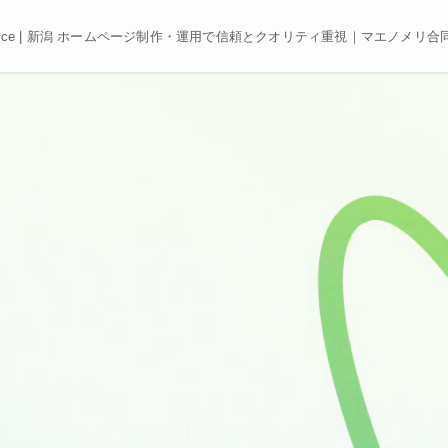
e, Best price | 新潟 ホームページ制作・運用で信頼とクオリティ重視｜マエノメリ