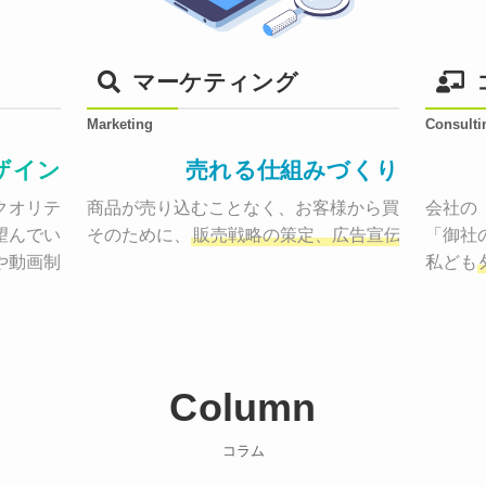
マーケティング
Marketing
Consulti
ザイン
売れる仕組みづくり
オリティーで作り納品する。

商品が売り込むことなく、お客様から買いたくなる
会社の
望んでいた、デザインのゴールでしょうか。

そのために、
販売戦略の策定、広告宣伝に効果検
「御社
や動画制作まで
お客様のサービスを適した場所へ届けるために
私ども
Column
コラム