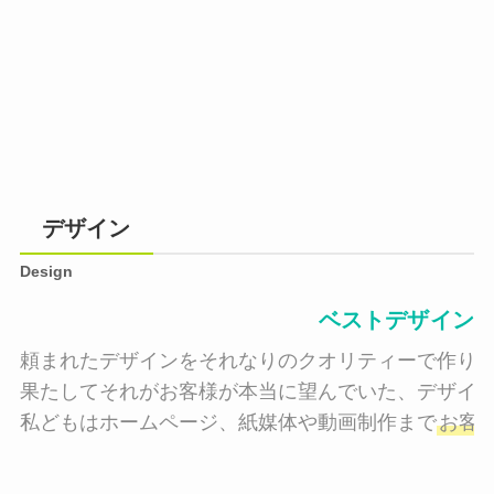
デザイン
Design
ベストデザイン
頼まれたデザインをそれなりのクオリティーで作り納
果たしてそれがお客様が本当に望んでいた、デザイン
私どもはホームページ、紙媒体や動画制作まで
お客