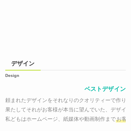
デザイン
Design
ベストデザイン
頼まれたデザインをそれなりのクオリティーで作り納
果たしてそれがお客様が本当に望んでいた、デザイン
私どもはホームページ、紙媒体や動画制作まで
お客