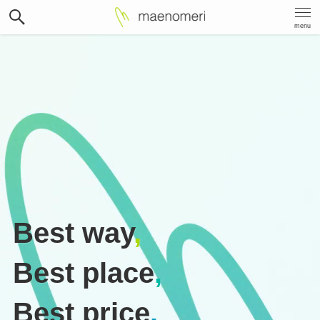
menu
Best way
,
Best place
,
Best price
.