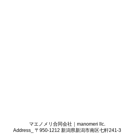
コンセプトの決定は、業界の
広告、SNS、
ホームページ、雑誌、業界紙などオンライ
ン・オフライン問わず情報を収集し、その
業界のトレンドを調べた上で、クライアン
ト様からヒアリングし、最適なコンセプト
を作成いたします。
既にクライアント様側で準備ができている
場合は、本当にそのコンセプトで合ってい
るのか確認をし、必要があればこちらから
もご提案をさせていただきます。
マエノメリ合同会社｜manomeri llc.
Address_ 〒950-1212 新潟県新潟市南区七軒241-3